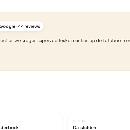
 Google ·
44
reviews
fect en we kregen superveel leuke reacties op de fotobooth en 
DECOR
astenboek
Danslichten