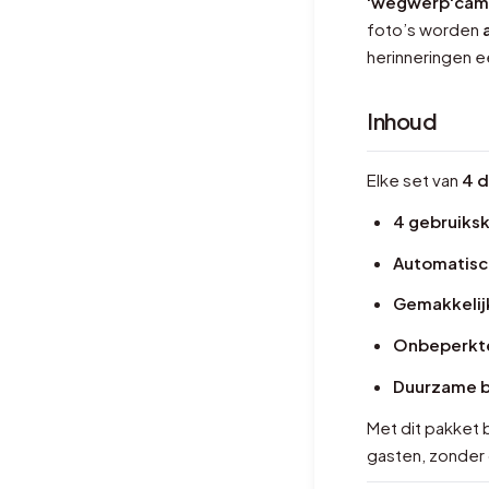
'wegwerp'cam
foto’s worden
herinneringen 
Inhoud
Elke set van
4 
4 gebruiksk
Automatisch
Gemakkelijk
Onbeperkte
Duurzame ba
Met dit pakket 
gasten, zonder 