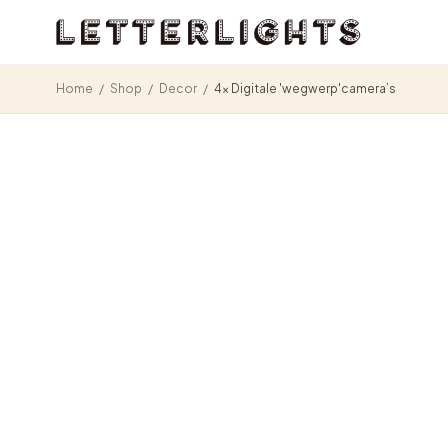
Home
/
Shop
/
Decor
/
4x Digitale 'wegwerp'camera’s