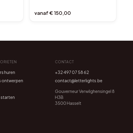
vanaf
€ 150,00
VORIETEN
CONTACT
ers huren
+32 497 07 58 62
s ontwerpen
contact@letterlights.be
Gouverneur Verwilghensingel 8
 starten
H3B
3500 Hasselt