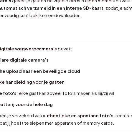
era’s
geven je gasten de vrijheid om hun eigen momenten vast t
automatisch verzameld in een interne SD-kaart
, zodat je ach
eenvoudig kunt bekijken en downloaden.
digitale wegwerpcamera’s
bevat:
lare digitale camera’s
e upload naar een beveiligde cloud
e handleiding voor je gasten
 foto's
: elke gast kan zoveel foto’s maken als hij/zij wil
tterij voor de hele dag
ben je verzekerd van
authentieke en spontane foto’s
, rechtst
dat jij hoeft te slepen met apparaten of memory cards.