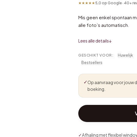
★★★★★
5,0 op Google · 40+ re
Mis geen enkel spontaan 
alle foto’s automatisch.
Lees alle details
↓
GESCHIKT VOOR:
Huwelijk
Bestsellers
✓
Op aanvraag voor jouw d
boeking.
✓
Afhaling met flexibel windo