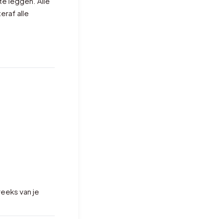
e leggen. Alle
teraf alle
reeks van je