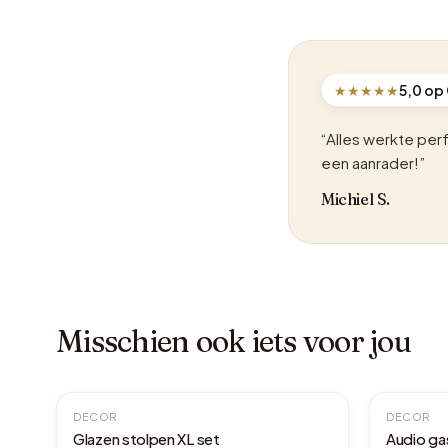
★★★★★
5,0 op
“Alles werkte per
een aanrader!”
Michiel S.
Misschien ook iets voor jou
DECOR
DECOR
Glazen stolpen XL set
Audio g