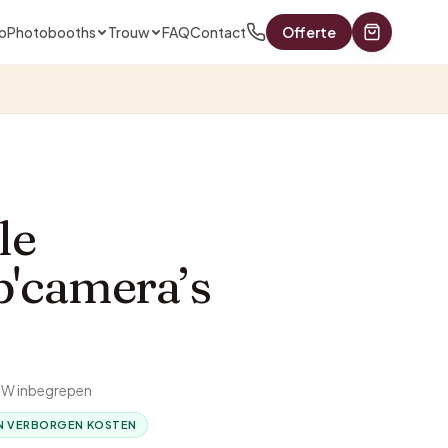
p
Photobooths
Trouw
FAQ
Contact
Offerte
le
'camera’s
BTW inbegrepen
N VERBORGEN KOSTEN