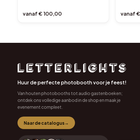
vanaf
€ 100,00
vanaf
€
Huur de perfecte photobooth voor je feest!
Van houten photobooths tot audio gastenboeken;
ontdek ons volledige aanbod in de shop en maak je
evenement compleet.
Naar de catalogus
→