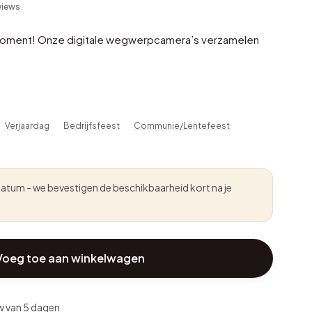
views
moment! Onze digitale wegwerpcamera’s verzamelen
Verjaardag
Bedrijfsfeest
Communie/Lentefeest
atum - we bevestigen de beschikbaarheid kort na je
Voeg toe aan winkelwagen
w van 5 dagen