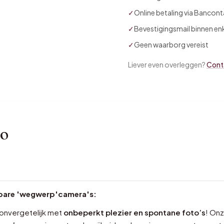
✓
Online betaling via Bancont
✓
Bevestigingsmail binnen en
✓
Geen waarborg vereist
Liever even overleggen?
Cont
fo
bare 'wegwerp'camera's:
t onvergetelijk met
onbeperkt plezier en spontane foto’s
! On