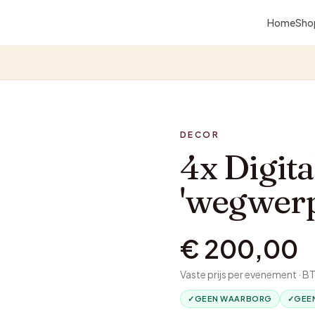
Home
Sho
DECOR
4x Digita
'wegwerp
€ 200,00
Vaste prijs per evenement · 
✓
GEEN WAARBORG
✓
GEE