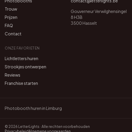
Photobooths
contact@letterlights.be
Trouw
Gouverneur Verwilghensingel
Prijzen
8 H3B
3500 Hasselt
FAQ
Contact
ONZE FAVORIETEN
Lichtletters huren
Strookjes ontwerpen
Reviews
Franchise starten
Photobooth huren in Limburg
©
2026
LetterLights · Alle rechten voorbehouden
Privacybeleid
Algemene voorwaarden