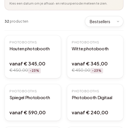
Kies een datum om je afhaal- en retourperiode meteen te zien.
32
producten
PHOTOBOOTHS
BEST SELLER
PHOTOBOOTHS
Houten photobooth
Witte photobooth
vanaf
€ 345,00
vanaf
€ 345,00
€ 450,00
€ 450,00
-
23
%
-
23
%
PHOTOBOOTHS
MET LEVERING
PHOTOBOOTHS
AFHAALDEAL
Spiegel Photobooth
Photobooth Digitaal
vanaf
€ 590,00
vanaf
€ 240,00