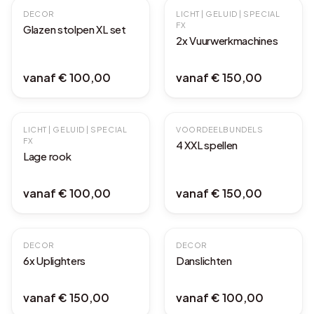
DECOR
LICHT | GELUID | SPECIAL
FX
Glazen stolpen XL set
2x Vuurwerkmachines
vanaf
€ 100,00
vanaf
€ 150,00
LICHT | GELUID | SPECIAL
VOORDEELBUNDELS
AFHAALDEAL
FX
4 XXL spellen
Lage rook
vanaf
€ 100,00
vanaf
€ 150,00
DECOR
DECOR
6x Uplighters
Danslichten
vanaf
€ 150,00
vanaf
€ 100,00