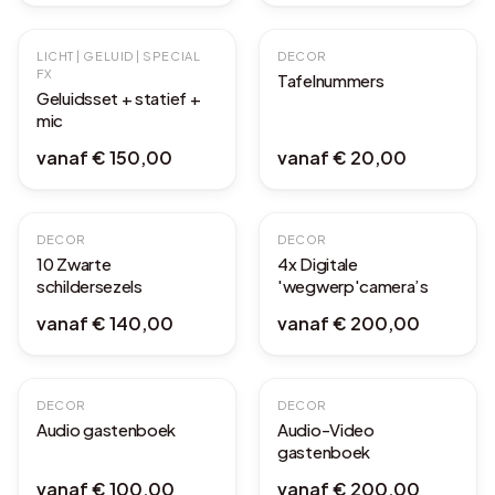
LICHT | GELUID | SPECIAL
DECOR
FX
Tafelnummers
Geluidsset + statief +
mic
vanaf
€ 150,00
vanaf
€ 20,00
DECOR
DECOR
10 Zwarte
4x Digitale
schildersezels
'wegwerp'camera’s
vanaf
€ 140,00
vanaf
€ 200,00
DECOR
DECOR
Audio gastenboek
Audio-Video
gastenboek
vanaf
€ 100,00
vanaf
€ 200,00