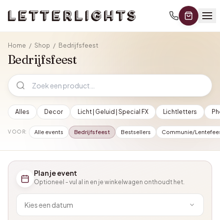
Home
/
Shop
/
Bedrijfsfeest
Bedrijfsfeest
Alles
Decor
Licht | Geluid | Special FX
Lichtletters
Ph
VOOR:
Alle events
Bedrijfsfeest
Bestsellers
Communie/Lentefee
Plan je event
Optioneel - vul al in en je winkelwagen onthoudt het.
Kies een datum