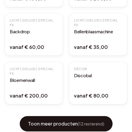
LICHT | GELUID | SPECIAL
LICHT | GELUID | SPECIAL
FX
FX
Backdrop
Bellenblaasmachine
vanaf
€ 60,00
vanaf
€ 35,00
LICHT | GELUID | SPECIAL
DECOR
FX
Discobal
Bloemenwall
vanaf
€ 200,00
vanaf
€ 80,00
Toon meer producten
(
12
resterend)