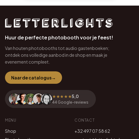
Huur de perfecte photobooth voor je feest!
Van houten photobooths tot audio gastenboeken;
ontdek ons volledige aanbod in de shop en maak je
evenement compleet.
Naar de catalogus
→
★★★★★
5,0
44
Google-reviews
MENU
CONTACT
Shop
+32 497 07 58 62