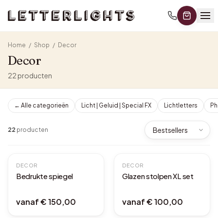
Home
/
Shop
/
Decor
Decor
22
producten
← Alle categorieën
Licht | Geluid | Special FX
Lichtletters
Ph
22
producten
DECOR
DECOR
Bedrukte spiegel
Glazen stolpen XL set
vanaf
€ 150,00
vanaf
€ 100,00