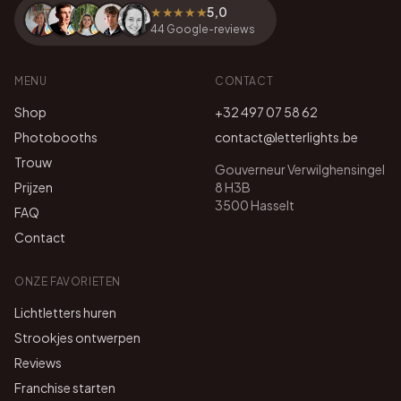
★★★★★
5,0
44
Google-reviews
MENU
CONTACT
Shop
+32 497 07 58 62
Photobooths
contact@letterlights.be
Trouw
Gouverneur Verwilghensingel
Prijzen
8 H3B
3500 Hasselt
FAQ
Contact
ONZE FAVORIETEN
Lichtletters huren
Strookjes ontwerpen
Reviews
Franchise starten