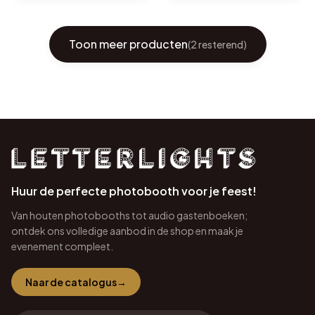
Toon meer producten
(
2
resterend)
Huur de perfecte photobooth voor je feest!
Van houten photobooths tot audio gastenboeken;
ontdek ons volledige aanbod in de shop en maak je
evenement compleet.
Naar de catalogus
→