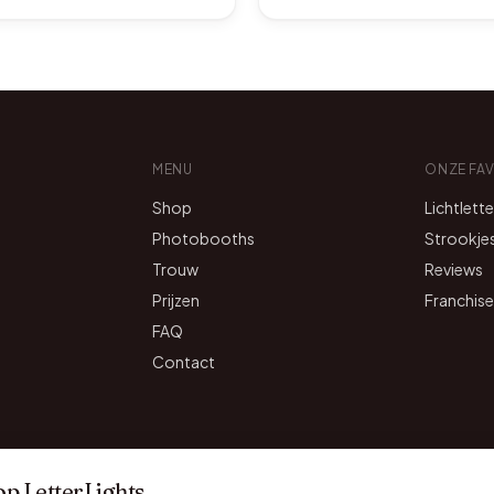
MENU
ONZE FA
Shop
Lichtlett
Photobooths
Strookje
Trouw
Reviews
Prijzen
Franchise
FAQ
Contact
op LetterLights