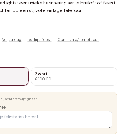
Lights: een unieke herinnering aan je bruiloft of feest
ten op een stijlvolle vintage telefoon.
Verjaardag
Bedrijfsfeest
Communie/Lentefeest
Zwart
€ 100,00
el, achteraf wijzigbaar
eel)