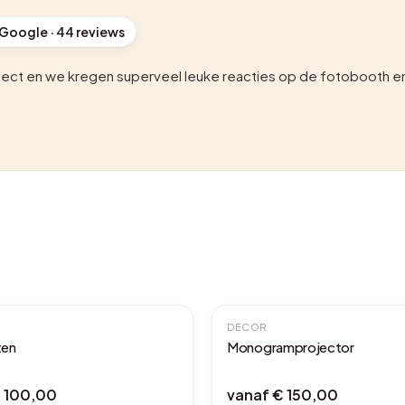
 Google ·
44
reviews
fect en we kregen superveel leuke reacties op de fotobooth en 
DECOR
ten
Monogramprojector
 100,00
vanaf
€ 150,00