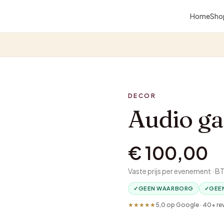
Home
Sho
DECOR
Audio g
€ 100,00
Vaste prijs per evenement · 
✓
GEEN WAARBORG
✓
GEE
★★★★★
5,0 op Google · 40+ re