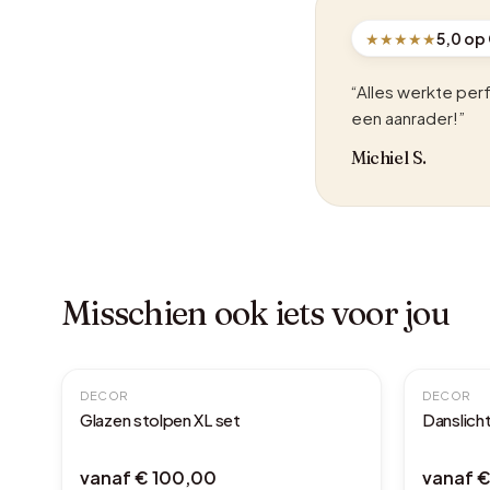
★★★★★
5,0 op
“Alles werkte per
een aanrader!”
Michiel S.
Misschien ook iets voor jou
DECOR
DECOR
Glazen stolpen XL set
Danslich
vanaf
€ 100,00
vanaf
€