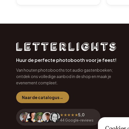
Huur de perfecte photobooth voor je feest!
Van houten photobooths tot audio gastenboeken;
ontdek ons volledige aanbod in de shop en maak je
evenement compleet.
Naar de catalogus
→
★★★★★
5,0
44
Google-reviews
Cookies 