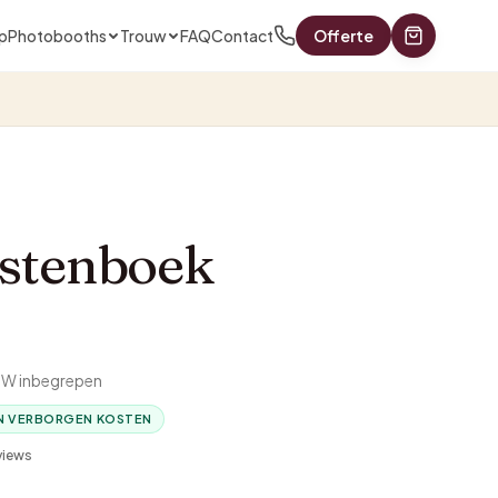
p
Photobooths
Trouw
FAQ
Contact
Offerte
astenboek
BTW inbegrepen
N VERBORGEN KOSTEN
views