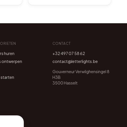
VORIETEN
CONTACT
ers huren
+32 497 07 58 62
s ontwerpen
contact@letterlights.be
Gouverneur Verwilghensingel 8
 starten
H3B
3500 Hasselt