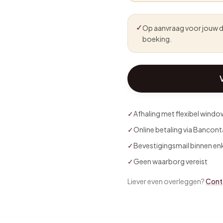
✓
Op aanvraag voor jouw d
boeking.
✓
Afhaling met flexibel windo
✓
Online betaling via Bancont
✓
Bevestigingsmail binnen en
✓
Geen waarborg vereist
Liever even overleggen?
Cont