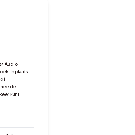
Het
Audio
oek. In plaats
 of
ermee de
keer kunt