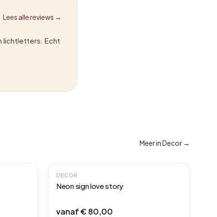
Lees alle reviews →
lichtletters. Echt
Meer in
Decor
→
DECOR
Neon sign love story
vanaf
€ 80,00