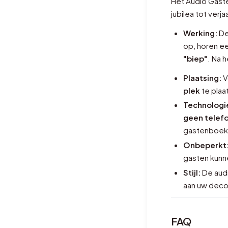
Het Audio Gaste
jubilea tot ver
Werking:
De
op, horen e
"biep"
. Na 
Plaatsing:
V
plek
te plaa
Technologi
geen telefo
gastenboek 
Onbeperkt
gasten kunne
Stijl:
De aud
aan uw deco
FAQ