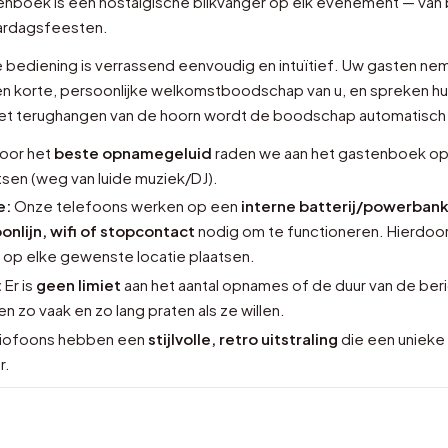
nboek is een nostalgische blikvanger op elk evenement — van b
jaardagsfeesten.
 bediening is verrassend eenvoudig en intuïtief. Uw gasten ne
en korte, persoonlijke welkomstboodschap van u, en spreken hu
het terughangen van de hoorn wordt de boodschap automatisc
oor het
beste opnamegeluid
raden we aan het gastenboek o
tsen (weg van luide muziek/DJ).
e:
Onze telefoons werken op een
interne batterij/powerban
onlijn, wifi of stopcontact
nodig om te functioneren. Hierdoor
op elke gewenste locatie plaatsen.
:
Er is
geen limiet
aan het aantal opnames of de duur van de ber
n zo vaak en zo lang praten als ze willen.
iofoons hebben een
stijlvolle, retro uitstraling
die een unieke
r.