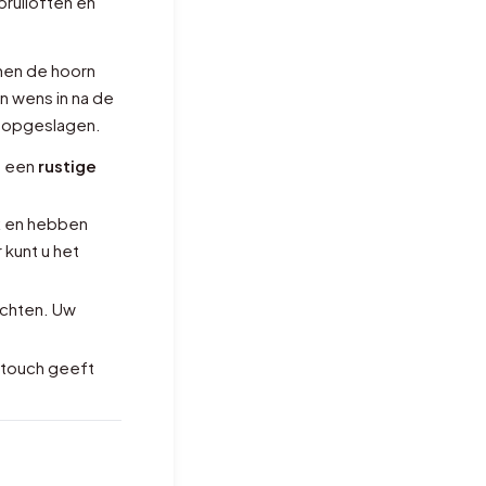
ruiloften en
men de hoorn
n wens in na de
h opgeslagen.
p een
rustige
k
en hebben
 kunt u het
ichten. Uw
 touch geeft