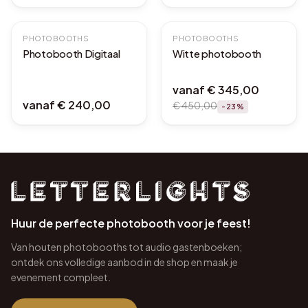
PHOTOBOOTHS
AFHAALDEAL
PHOTOBOOTHS
Photobooth Digitaal
Witte photobooth
vanaf
€ 345,00
vanaf
€ 240,00
€ 450,00
-
23
%
Huur de perfecte photobooth voor je feest!
Van houten photobooths tot audio gastenboeken;
ontdek ons volledige aanbod in de shop en maak je
evenement compleet.