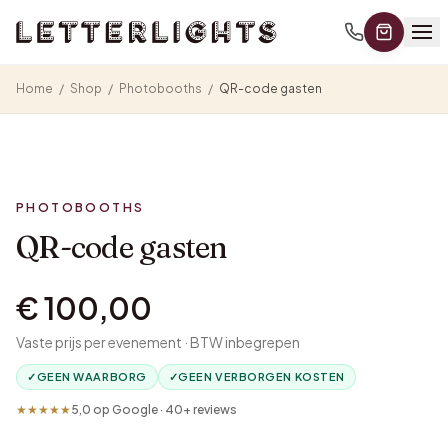
Home
/
Shop
/
Photobooths
/
QR-code gasten
PHOTOBOOTHS
QR-code gasten
€ 100,00
Vaste prijs per evenement · BTW inbegrepen
✓
GEEN WAARBORG
✓
GEEN VERBORGEN KOSTEN
★★★★★
5,0 op Google · 40+ reviews