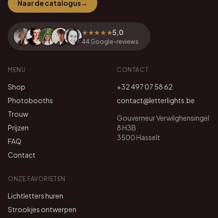
Naar de catalogus
→
★★★★★
5,0
44
Google-reviews
MENU
CONTACT
Shop
+32 497 07 58 62
Photobooths
contact@letterlights.be
Trouw
Gouverneur Verwilghensingel
Prijzen
8 H3B
3500 Hasselt
FAQ
Contact
ONZE FAVORIETEN
Lichtletters huren
Strookjes ontwerpen