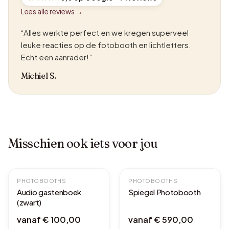
Lees alle reviews →
“Alles werkte perfect en we kregen superveel
leuke reacties op de fotobooth en lichtletters.
Echt een aanrader!”
Michiel S.
Misschien ook iets voor jou
PHOTOBOOTHS
PHOTOBOOTHS
MET LEVERING
Audio gastenboek
Spiegel Photobooth
(zwart)
vanaf
€ 100,00
vanaf
€ 590,00