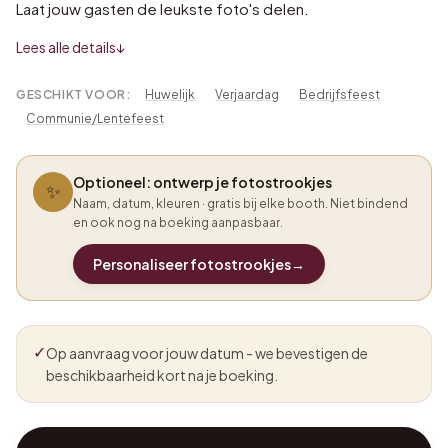
Laat jouw gasten de leukste foto's delen.
Lees alle details
↓
GESCHIKT VOOR:
Huwelijk
Verjaardag
Bedrijfsfeest
Communie/Lentefeest
Optioneel: ontwerp je fotostrookjes
✨
Naam, datum, kleuren · gratis bij elke booth. Niet bindend
en ook nog na boeking aanpasbaar.
Personaliseer fotostrookjes
→
✓
Op aanvraag voor jouw datum - we bevestigen de
beschikbaarheid kort na je boeking.