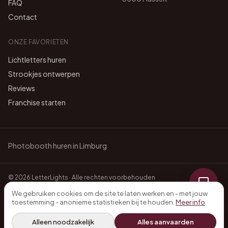
FAQ
Contact
ONZE FAVORIETEN
Lichtletters huren
Strookjes ontwerpen
Reviews
Franchise starten
Photobooth huren in Limburg
©
2026
LetterLights · Alle rechten voorbehouden
Privacybeleid
Algemene voorwaarden
We gebruiken cookies om de site te laten werken en - met jouw
Online boeken · Afhalen of laten leveren · Geen waarborg
toestemming - anonieme statistieken bij te houden.
Meer info
Alleen noodzakelijk
Alles aanvaarden
Bel ons
Vraag offerte