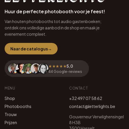
Huur de perfecte photobooth voor je feest!
Van houten photobooths tot audio gastenboeken;
ontdek ons volledige aanbod in de shop en maak je
evenement compleet.
Naar de catalogus
→
★★★★★
5,0
44
Google-reviews
MENU
CONTACT
Shop
+32 497 07 58 62
Photobooths
contact@letterlights.be
Trouw
Gouverneur Verwilghensingel
Prijzen
8 H3B
3500 Hasselt